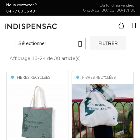
Nous contacter ?
Du lundi au vendredi
8h30-12h30 / 13h30-17h00
04 77 60 36 48

Sélectionner

FILTRER
Affichage 13-24 de 38 article(s)
FIBRES RECYCLÉES
FIBRES RECYCLÉES